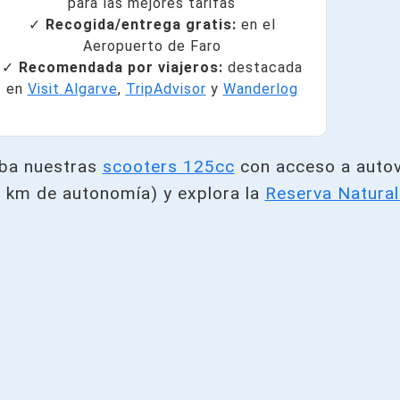
para las mejores tarifas
✓
Recogida/entrega gratis:
en el
Aeropuerto de Faro
✓
Recomendada por viajeros:
destacada
en
Visit Algarve
,
TripAdvisor
y
Wanderlog
eba nuestras
scooters 125cc
con acceso a autov
 km de autonomía) y explora la
Reserva Natura