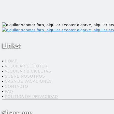
Links:
•
HOME
•
ALQUILAR SCOOTER
•
ALQUILAR BICICLETAS
•
SOBRE NOSOTROS
•
CASA DE VACACIONES
•
CONTACTO
•
FAQ
•
POLITICA DE PRIVACIDAD
Share on: