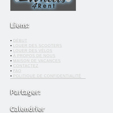
Liens:
•
DÉBUT
•
LOUER DES SCOOTERS
•
LOUER DES VÉLOS
•
À PROPOS DE NOUS
•
MAISON DE VACANCES
•
CONTACTEZ
•
FAQ
•
POLITIQUE DE CONFIDENTIALITÉ
Partager:
Calendrier