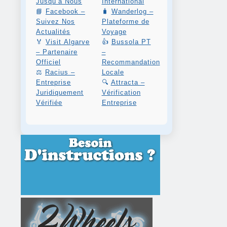
Jusqu’à Nous
International
📘
Facebook –
🧳
Wanderlog –
Suivez Nos
Plateforme de
Actualités
Voyage
🏅
Visit Algarve
👍
Bussola PT
– Partenaire
–
Officiel
Recommandation
⚖️
Racius –
Locale
Entreprise
🔍
Attracta –
Juridiquement
Vérification
Vérifiée
Entreprise