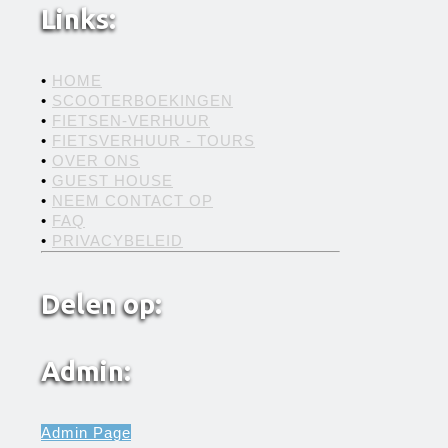
Links:
•
HOME
•
SCOOTERBOEKINGEN
•
FIETSEN-VERHUUR
•
FIETSVERHUUR - TOURS
•
OVER ONS
•
GUEST HOUSE
•
NEEM CONTACT OP
•
FAQ
•
PRIVACYBELEID
Delen op:
Admin:
Admin Page